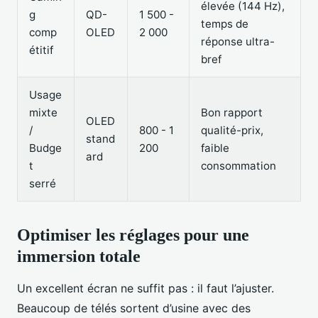
élevée (144 Hz),
g
QD-
1 500 -
temps de
comp
OLED
2 000
réponse ultra-
étitif
bref
Usage
mixte
Bon rapport
OLED
/
800 - 1
qualité-prix,
stand
Budge
200
faible
ard
t
consommation
serré
Optimiser les réglages pour une
immersion totale
Un excellent écran ne suffit pas : il faut l’ajuster.
Beaucoup de télés sortent d’usine avec des