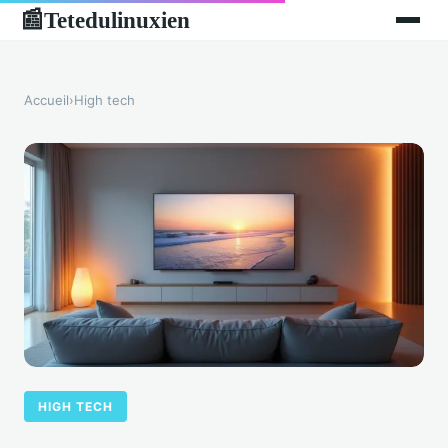
Tetedulinuxien
📰
Accueil
›
High tech
HIGH TECH