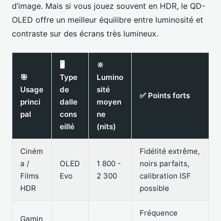
d’image. Mais si vous jouez souvent en HDR, le QD-
OLED offre un meilleur équilibre entre luminosité et
contraste sur des écrans très lumineux.
🖥️
🔆
🎯
Type
Lumino
Usage
de
sité
✅ Points forts
princi
dalle
moyen
pal
cons
ne
eillé
(nits)
Ciném
Fidélité extrême,
a /
OLED
1 800 -
noirs parfaits,
Films
Evo
2 300
calibration ISF
HDR
possible
Fréquence
Gamin