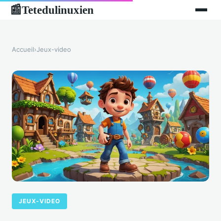
Tetedulinuxien
📰
Accueil
›
Jeux-video
JEUX-VIDEO